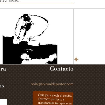
ersonalidad.
ara
Contacto
os
hola@animaldepintor.com