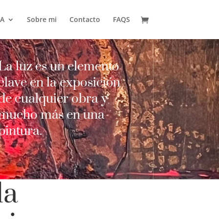
DA
Sobre mi
Contacto
FAQS
La luz es un elemento
clave en la exposición
de cualquier obra y
mucho más en una
pintura.
la