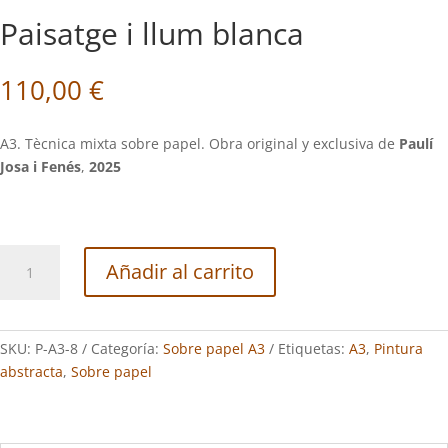
Paisatge i llum blanca
110,00
€
A3. Tècnica mixta sobre papel. Obra original y exclusiva de
Paulí
Josa i Fenés
,
2025
Paisatge
Añadir al carrito
i
llum
blanca
cantidad
SKU:
P-A3-8
Categoría:
Sobre papel A3
Etiquetas:
A3
,
Pintura
abstracta
,
Sobre papel